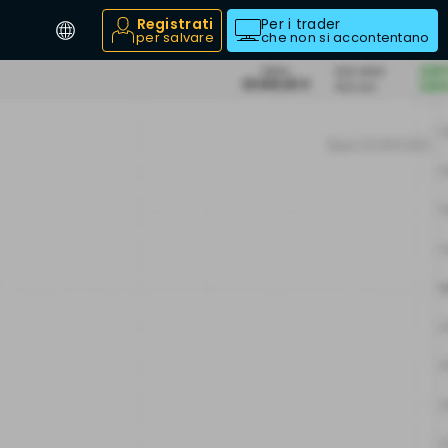
Registrati
Per i trader
per salvare
che non si accontentano