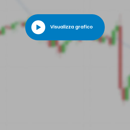
esempio, ha inaugurato il Green Computing Park nella Silicon
Valley, basato su un nuovo sistema di raffreddamento dei server.
Visualizza grafico