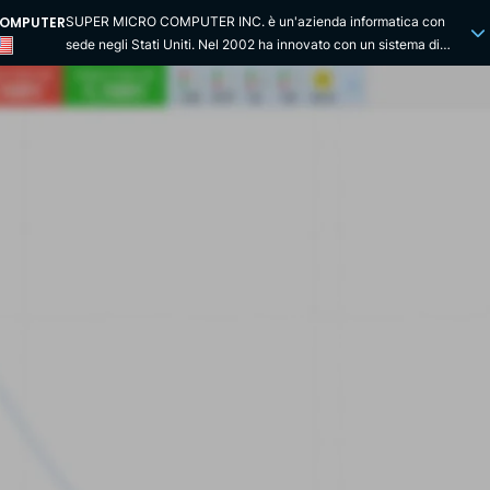
COMPUTER
SUPER MICRO COMPUTER INC. è un'azienda informatica con
sede negli Stati Uniti. Nel 2002 ha innovato con un sistema di
server montato su rack, risparmiando spazio ed energia per i data
center e le aziende. Fondata nel 1993, è quotata al NASDAQ dal
2007. SUPER MICRO COMPUTER INC. sviluppa un'ampia gamma
di soluzioni server ottimizzate per applicazioni in vari mercati
industriali: cloud computing, data center, big data, intelligenza
artificiale, 5G, Internet of Things e embedded computing.
Mantiene una strategia di innovazione che ne garantisce la
crescita: lancio di soluzioni server Intel e Xeon a bassa tensione,
piattaforme professionali SuperBlade® e SuperRack® lanciate nel
2011, ecc. Nel 2014 ha ampliato la sua gamma di server con il
lancio della serie SuperServers®. SUPER MICRO COMPUTER INC.
ha rapidamente ampliato la portata delle sue operazioni,
investendo a Taiwan nel 1996. Due anni dopo, ha aperto una filiale
nei Paesi Bassi ed è entrata nel mercato europeo. SUPER MICRO
COMPUTER INC. fornisce ai suoi clienti soluzioni di server di
archiviazione di rete e li assiste nell'apprendimento dell'uso dei
suoi prodotti. Sta costruendo un portafoglio di server, sistemi di
storage, switch e software a basso impatto ambientale e sta
sviluppando servizi di supporto in tutto il mondo. Nel 2015, ad