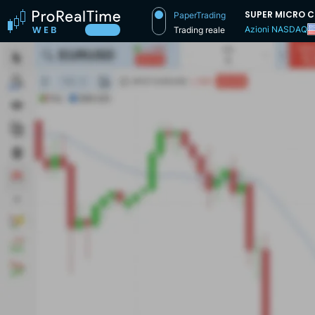
SUPER MICRO 
PaperTrading
Azioni NASDAQ
Trading reale