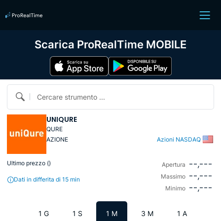
Scarica ProRealTime MOBILE
Cercare strumento ...
UNIQURE
QURE
AZIONE
Azioni NASDAQ
--,---
Ultimo prezzo (
)
Apertura
--,---
Massimo
Dati in differita di 15 min
--,---
Minimo
1 G
1 S
1 M
3 M
1 A