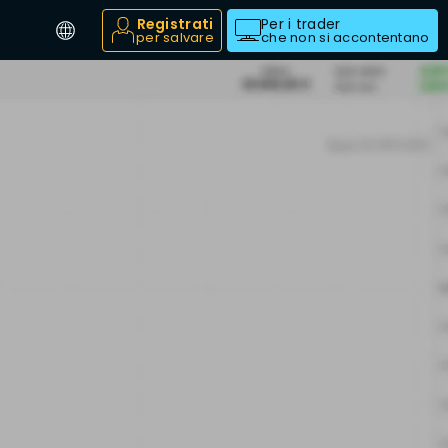
Registrati
Per i trader
per salvare
che non si accontentano