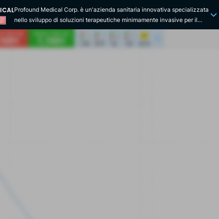
ICAL
Profound Medical Corp. è un'azienda sanitaria innovativa specializzata
nello sviluppo di soluzioni terapeutiche minimamente invasive per il
trattamento di malattie come il cancro alla prostata. Fondata nel 2008 e
con sede in Canada, Profound Medical si impegna a migliorare lo
standard di cura dei pazienti di tutto il mondo offrendo alternative
terapeutiche che combinano sicurezza, efficacia e comfort. L'azienda
ha segnato una tappa importante della sua storia quotandosi al
NASDAQ con il simbolo "PROF" nel 2019. La tecnologia di punta di
Profound Medical, il sistema TULSA-PRO, è un esempio dell'impegno
dell'azienda verso l'innovazione. Utilizzando una precisa combinazione
di ultrasuoni direzionali e raffreddamento uretrale, questa tecnologia
consente di mirare e ablare il tessuto prostatico in modo controllato,
fornendo un'opzione di trattamento meno invasiva per il cancro alla
prostata e l'iperplasia prostatica benigna (IPB). Questo approccio riduce
significativamente i rischi associati ai trattamenti convenzionali, come
la chirurgia e la radioterapia, e mira a preservare la qualità della vita dei
pazienti. Da quando è nata, Profound Medical si è concentrata sulla
ricerca clinica e sullo sviluppo delle sue tecnologie, lavorando a stretto
contatto con opinion leader clinici, istituti di ricerca e pazienti. Questi
sforzi hanno portato all'approvazione normativa dei suoi sistemi in
diverse giurisdizioni chiave, consentendo all'azienda di