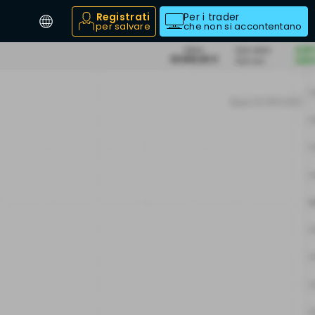
Registrati
Per i trader
per salvare
che non si accontentano