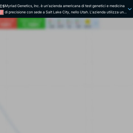
ICS
Myriad Genetics, Inc. è un'azienda americana di test genetici e medicina
di precisione con sede a Salt Lake City, nello Utah. L'azienda utilizza una
serie di tecnologie per comprendere le basi genetiche delle malattie
umane e il ruolo dei geni nell'insorgenza, nella progressione e nel
trattamento delle malattie. Le informazioni raccolte vengono utilizzate
principalmente per guidare lo sviluppo di nuovi prodotti volti a valutare il
rischio di sviluppare una malattia. Consentono inoltre di prevedere meglio
le risposte a un determinato trattamento farmacologico e di valutare il
rischio di recidiva e di progressione della malattia, nonché la sua attività.
La società è stata fondata nel 1991. I fondatori di Myriad sono Peter
Meldrum (ex CEO di Agridyne), Kevin Kimberlin (presidente di Spencer
Trask & Co.), Walter Gilbert (fondatore di Biogen) e Mark Skolnick
(professore aggiunto presso il Dipartimento di Informatica Medica
dell'Università dello Utah). Nel 1996, il team ha lanciato il primo test
diagnostico molecolare per il cancro al seno e alle ovaie. Il test si
chiamava BRACAnalysis. Questo primo test è stato successivamente
utilizzato per sviluppare diagnosi per il cancro alla prostata, al colon, al
pancreas e all'utero, oltre che per il melanoma. Nel 2011, Myriad Genetics
ha acquisito Rules-Based Medicine, Inc. questa azienda texana
specializzata in immunodosaggi. Questa tecnica utilizza la reazione
antigene-anticorpo per rilevare e quantificare gli antigeni. Nel 2012