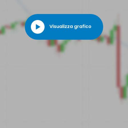
Myriad Genetics ha aperto un laboratorio a Monaco, in Germania. Si tratta
della sua prima apertura internazionale.
Visualizza grafico