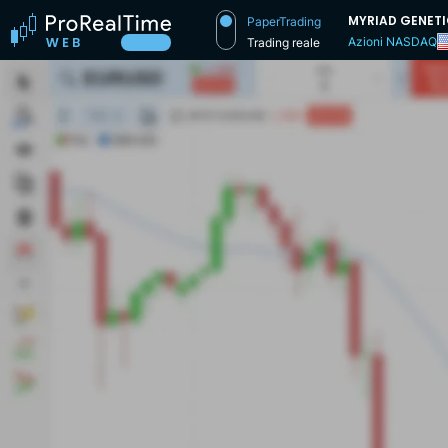
MYRIAD GENET
PaperTrading
Azioni NASDAQ
Trading reale