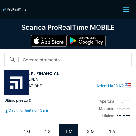
Scarica ProRealTime MOBILE
Cercare strumento ...
LPL FINANCIAL
LPLA
AZIONE
Azioni NASDAQ
--,---
Ultimo prezzo (
)
Apertura
--,---
Massimo
Dati in differita di 15 min
--,---
Minimo
1 G
1 S
1 M
3 M
1 A