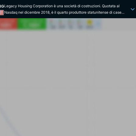
NG
Legacy Housing Corporation è una società di costruzioni. Quotata al
Nasdaq nel dicembre 2018, è il quarto produttore statunitense di case
prefabbricate. Legacy Housing Corp. costruisce e commercializza tiny
houses, case prefabbricate e case mobili principalmente nel sud degli Stati
Uniti. Questa azienda integrata verticalmente offre ai suoi clienti una
soluzione completa. Questa azienda integrata verticalmente offre ai suoi
clienti una soluzione completa, che comprende la progettazione del
prodotto, l'acquisto dei materiali da costruzione, la produzione delle case
nei suoi stabilimenti e la consegna della casa. La gamma di case offre
superfici da 30 m² a 240 m² con configurazioni multiple, da 1 a 5 camere
da letto e da 1 a 3 bagni. Offre dotazioni standard e opzioni personalizzate
per migliorare l'isolamento, decorare gli interni o attrezzare la cucina.
L'azienda ha diversi siti di costruzione e assemblaggio in Texas e in
Georgia. Le case sono distribuite attraverso una rete di rivenditori
indipendenti o nei propri negozi. Legacy Housing Corp. offre anche piani di
finanziamento per l'acquisto delle sue case, sia a privati che a rivenditori
di parchi di case mobili. Curtis Hodgson e Kenny Shipley, i fondatori di
Legacy Housing Corp. lavorano nel settore delle costruzioni dagli anni '90
e si sono uniti nel 2005. Nel 2018, l'azienda ha acquistato 5 lotti di terreno
in Texas per costruire parchi di case prefabbricate. Dal 2021, un gran
numero di acquirenti si sta rivolgendo a queste case, che sono più