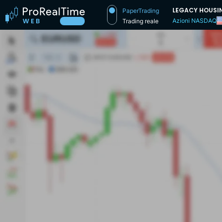
LEGACY HOUSI
PaperTrading
Azioni NASDAQ
Trading reale