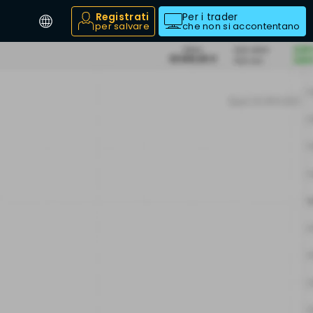
Registrati
Per i trader
per salvare
che non si accontentano