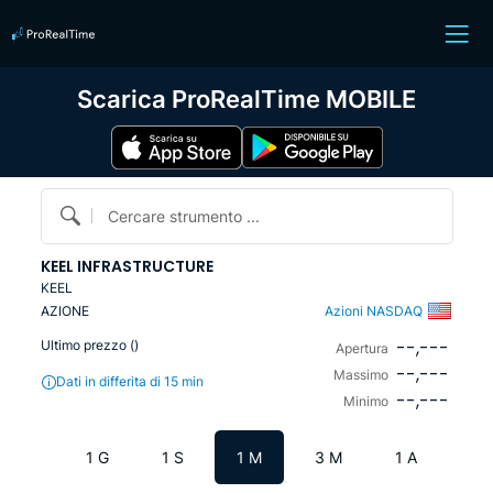
Scarica ProRealTime MOBILE
Cercare strumento ...
KEEL INFRASTRUCTURE
KEEL
AZIONE
Azioni NASDAQ
--,---
Ultimo prezzo (
)
Apertura
--,---
Massimo
Dati in differita di 15 min
--,---
Minimo
1 G
1 S
1 M
3 M
1 A