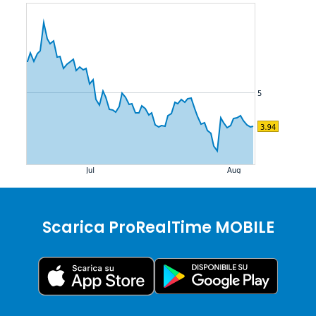
Scarica ProRealTime MOBILE