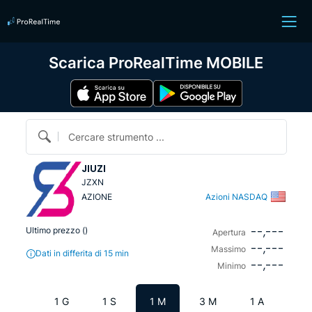
Scarica ProRealTime MOBILE
Cercare strumento ...
JIUZI
JZXN
AZIONE
Azioni NASDAQ
--,---
Ultimo prezzo (
)
Apertura
--,---
Massimo
Dati in differita di 15 min
--,---
Minimo
1 G
1 S
1 M
3 M
1 A