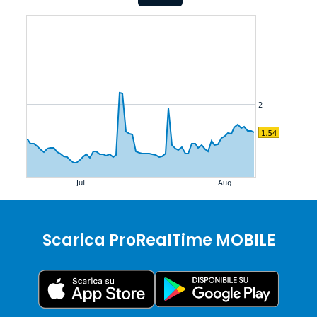
Scarica ProRealTime MOBILE