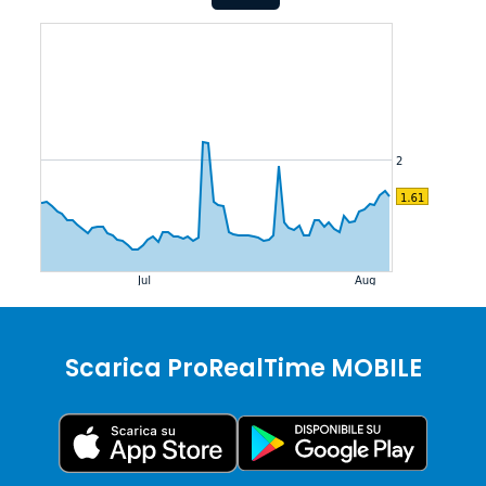
Scarica ProRealTime MOBILE