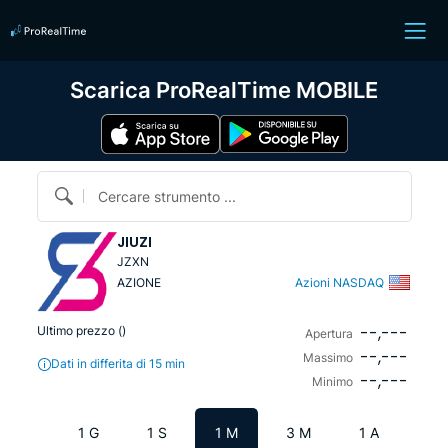
Scarica ProRealTime MOBILE
Cercare strumento ...
JIUZI
JZXN
AZIONE
Azioni NASDAQ
--,---
Ultimo prezzo (
)
Apertura
--,---
Massimo
Dati in differita di 15 min
--,---
Minimo
1 G
1 S
1 M
3 M
1 A