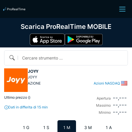
Scarica ProRealTime MOBILE
Cercare strumento ...
JOYY
JOYY
AZIONE
Azioni NASDAQ
--,---
Ultimo prezzo (
)
Apertura
--,---
Massimo
Dati in differita di 15 min
--,---
Minimo
1 G
1 S
1 M
3 M
1 A