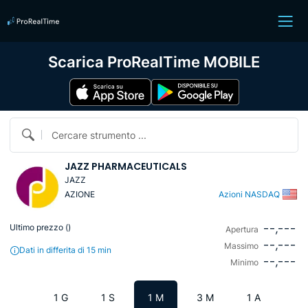
Scarica ProRealTime MOBILE
Cercare strumento ...
JAZZ PHARMACEUTICALS
JAZZ
AZIONE
Azioni NASDAQ
--,---
Ultimo prezzo (
)
Apertura
--,---
Massimo
Dati in differita di 15 min
--,---
Minimo
1 G
1 S
1 M
3 M
1 A