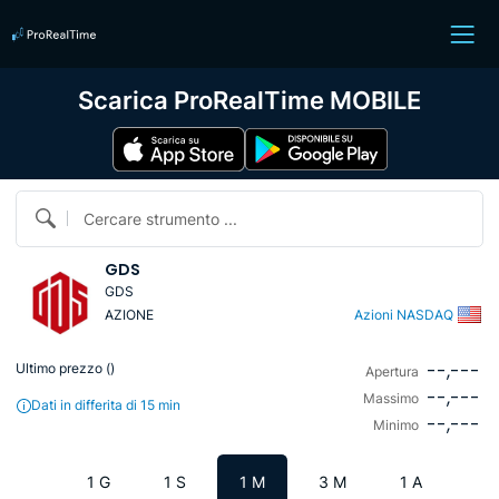
Scarica ProRealTime MOBILE
Cercare strumento ...
GDS
GDS
AZIONE
Azioni NASDAQ
--,---
Ultimo prezzo (
)
Apertura
--,---
Massimo
Dati in differita di 15 min
--,---
Minimo
1 G
1 S
1 M
3 M
1 A