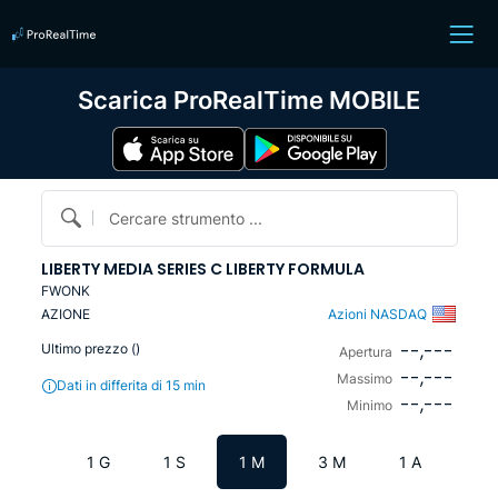
Scarica ProRealTime MOBILE
Cercare strumento ...
LIBERTY MEDIA SERIES C LIBERTY FORMULA
FWONK
AZIONE
Azioni NASDAQ
--,---
Ultimo prezzo (
)
Apertura
--,---
Massimo
Dati in differita di 15 min
--,---
Minimo
1 G
1 S
1 M
3 M
1 A