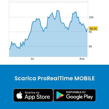
Scarica ProRealTime MOBILE