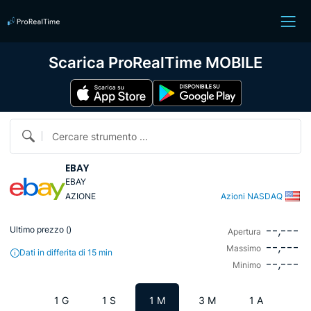
Scarica ProRealTime MOBILE
Cercare strumento ...
EBAY
EBAY
AZIONE
Azioni NASDAQ
--,---
Ultimo prezzo (
)
Apertura
--,---
Massimo
Dati in differita di 15 min
--,---
Minimo
1 G
1 S
1 M
3 M
1 A