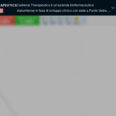
RAPEUTICS
Cadrenal Therapeutics è un'azienda biofarmaceutica
statunitense in fase di sviluppo clinico con sede a Ponte Vedra, in
Florida. L'azienda è focalizzata sullo sviluppo di Tecarfarin, un
trattamento per la prevenzione del tromboembolismo sistemico
cardiaco in pazienti con malattia renale allo stadio terminale
(ESRD) e fibrillazione atriale (AFib). Non esistono opzioni
terapeutiche efficaci per i pazienti con ESRD e AFib. I trattamenti
comunemente prescritti ai pazienti possono causare danni
significativi, con conseguenze quali ictus, embolia sistemica,
emorragia maggiore o addirittura morte. Per affrontare questo
problema, Cadrenal Therapeutics sta introducendo tecarfarin, un
nuovo anticoagulante orale progettato utilizzando un processo di
drug design retrometabolico. Questo farmaco si rivolge a una via
diversa rispetto ai farmaci più comunemente utilizzati nel
trattamento della trombosi e della fibrillazione atriale. Questo
potenzialmente conferisce alla tecarfarina un profilo di sicurezza
migliore e potenzialmente elimina gli effetti collaterali,
mantenendo o migliorando l'efficacia. La società è stata
costituita nel 2022. Quang Pham è il fondatore e diventa CEO
dell'azienda. In precedenza è stato CEO di Espero BioPharma,
una società da lui stesso fondata. In seguito è stato consulente di