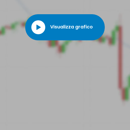
HESP, che ha venduto Espero a Horizon Technology Finance. In
precedenza, Quang Pham è stato partner di D+R LATHIAN,
un'agenzia di marketing multicanale nel settore delle scienze
della vita. Matthew Szot è stato nominato Chief Financial Officer
Visualizza grafico
di Cadrenal Therapeutics nel maggio 2022.