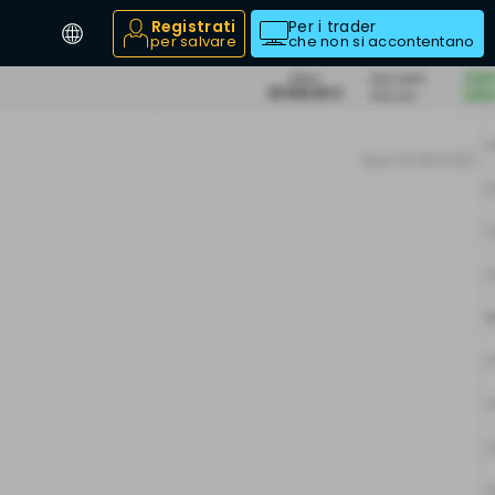
Registrati
Per i trader
per salvare
che non si accontentano