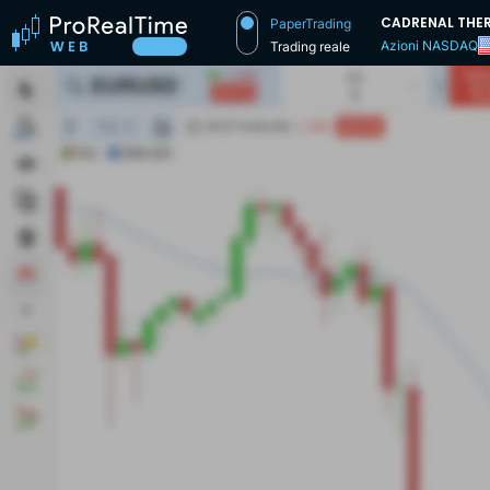
CADRENAL THE
PaperTrading
Azioni NASDAQ
Trading reale