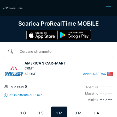
Scarica ProRealTime MOBILE
Cercare strumento ...
AMERICA S CAR-MART
CRMT
AZIONE
Azioni NASDAQ
--,---
Ultimo prezzo (
)
Apertura
--,---
Massimo
Dati in differita di 15 min
--,---
Minimo
1 G
1 S
1 M
3 M
1 A