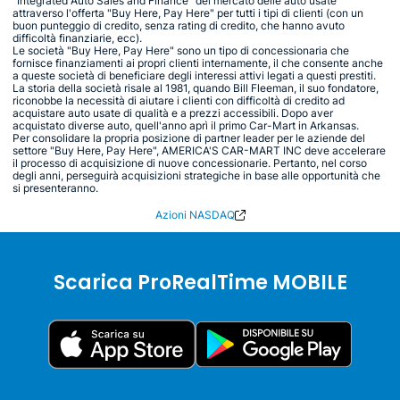
"Integrated Auto Sales and Finance" del mercato delle auto usate
attraverso l'offerta "Buy Here, Pay Here" per tutti i tipi di clienti (con un
buon punteggio di credito, senza rating di credito, che hanno avuto
difficoltà finanziarie, ecc).
Le società "Buy Here, Pay Here" sono un tipo di concessionaria che
fornisce finanziamenti ai propri clienti internamente, il che consente anche
a queste società di beneficiare degli interessi attivi legati a questi prestiti.
La storia della società risale al 1981, quando Bill Fleeman, il suo fondatore,
riconobbe la necessità di aiutare i clienti con difficoltà di credito ad
acquistare auto usate di qualità e a prezzi accessibili. Dopo aver
acquistato diverse auto, quell'anno aprì il primo Car-Mart in Arkansas.
Per consolidare la propria posizione di partner leader per le aziende del
settore "Buy Here, Pay Here", AMERICA'S CAR-MART INC deve accelerare
il processo di acquisizione di nuove concessionarie. Pertanto, nel corso
degli anni, perseguirà acquisizioni strategiche in base alle opportunità che
si presenteranno.
Azioni NASDAQ
Scarica ProRealTime MOBILE