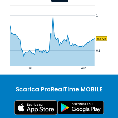
Scarica ProRealTime MOBILE