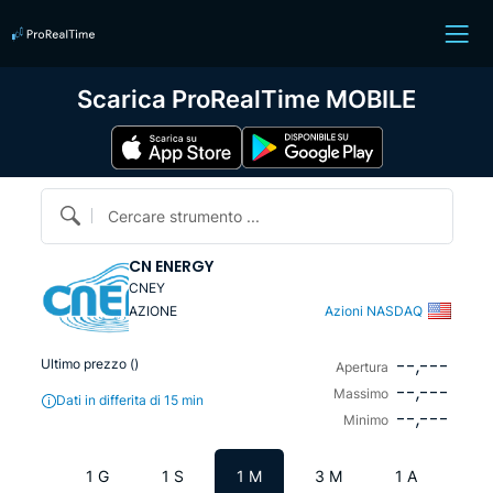
Scarica ProRealTime MOBILE
Cercare strumento ...
CN ENERGY
CNEY
AZIONE
Azioni NASDAQ
--,---
Ultimo prezzo (
)
Apertura
--,---
Massimo
Dati in differita di 15 min
--,---
Minimo
1 G
1 S
1 M
3 M
1 A