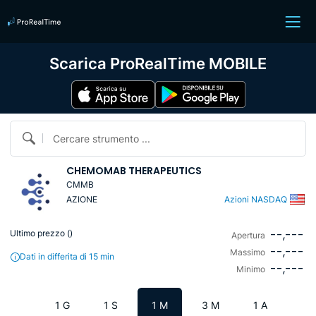
Scarica ProRealTime MOBILE
Cercare strumento ...
CHEMOMAB THERAPEUTICS
CMMB
AZIONE
Azioni NASDAQ
--,---
Ultimo prezzo (
)
Apertura
--,---
Massimo
Dati in differita di 15 min
--,---
Minimo
1 G
1 S
1 M
3 M
1 A