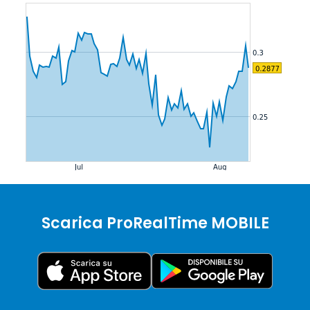
Scarica ProRealTime MOBILE