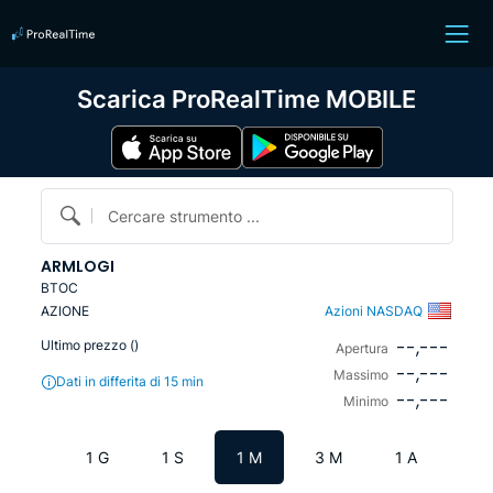
Scarica ProRealTime MOBILE
Cercare strumento ...
ARMLOGI
BTOC
AZIONE
Azioni NASDAQ
--,---
Ultimo prezzo (
)
Apertura
--,---
Massimo
Dati in differita di 15 min
--,---
Minimo
1 G
1 S
1 M
3 M
1 A