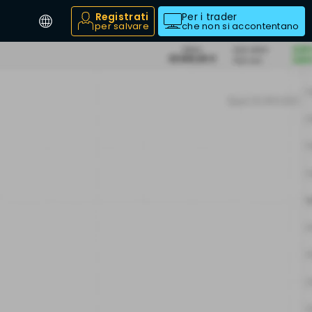
Registrati
Per i trader
per salvare
che non si accontentano