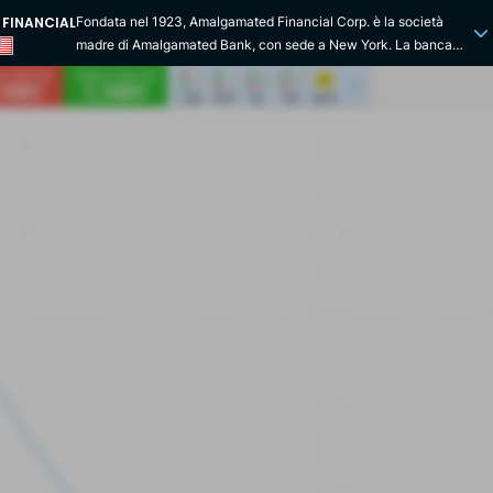
FINANCIAL
Fondata nel 1923, Amalgamated Financial Corp. è la società
madre di Amalgamated Bank, con sede a New York. La banca
fornisce una gamma completa di servizi bancari commerciali e al
dettaglio, di gestione degli investimenti e di custodia a una
clientela diversificata negli Stati Uniti. Offre una varietà di
prodotti di deposito, prestiti commerciali e al dettaglio, nonché
servizi bancari online, pagamento di bollette, gestione del
contante online e noleggio di cassette di sicurezza. Con carte di
debito e bancomat, offre anche servizi di amministrazione
fiduciaria, custodia e gestione degli investimenti. Amalgamated
si posiziona come la banca di chi cambia, impegnata nella
responsabilità ambientale e sociale. Sostiene le organizzazioni
sostenibili, le cause progressiste e la giustizia sociale, è
alimentata al 100% da energie rinnovabili e punta a emissioni
nette zero. Ha una storia orgogliosa di sostegno agli immigrati,
agli alloggi a prezzi accessibili e ai diritti dei lavoratori. In
collaborazione con più di 1.000 sindacati, Amalgamated lavora
per conto di insegnanti, lavoratori dell'acciaio, vigili del fuoco e
altri. Gestisce decine di miliardi di dollari in attività di custodia e
di gestione degli investimenti, promuove il finanziamento di
alloggi comunitari e ha persino concesso prestiti per gli scioperi.