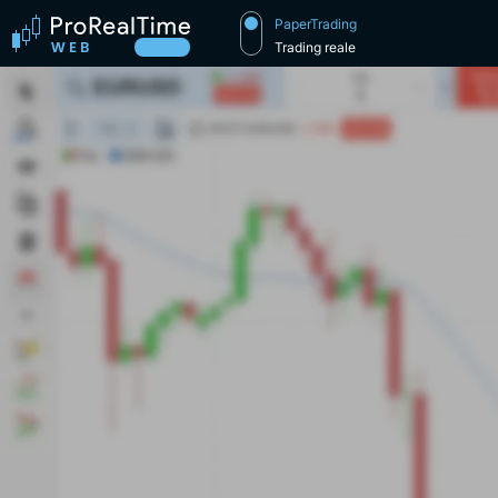
PaperTrading
Trading reale