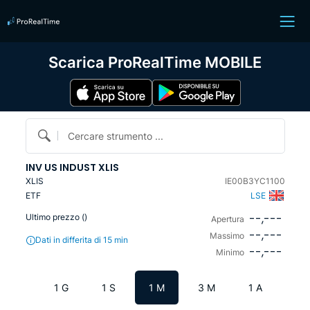
Scarica ProRealTime MOBILE
Cercare strumento ...
INV US INDUST XLIS
XLIS
IE00B3YC1100
ETF
LSE
--,---
Ultimo prezzo (
)
Apertura
--,---
Massimo
Dati in differita di 15 min
--,---
Minimo
1 G
1 S
1 M
3 M
1 A