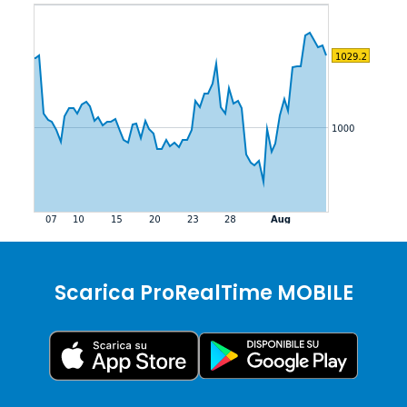
Scarica ProRealTime MOBILE