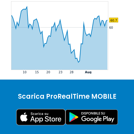
Scarica ProRealTime MOBILE