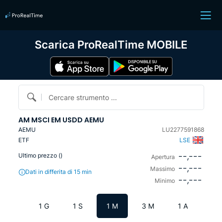
Scarica ProRealTime MOBILE
Cercare strumento ...
AM MSCI EM USDD AEMU
AEMU
LU2277591868
ETF
LSE
--,---
Ultimo prezzo (
)
Apertura
--,---
Massimo
Dati in differita di 15 min
--,---
Minimo
1 G
1 S
1 M
3 M
1 A