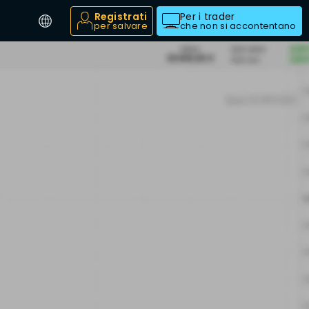
Registrati
Per i trader
per salvare
che non si accontentano