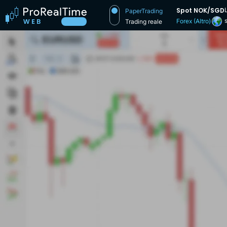
Spot NOK/SGD
PaperTrading
Forex (Altro)
Trading reale
ca
d