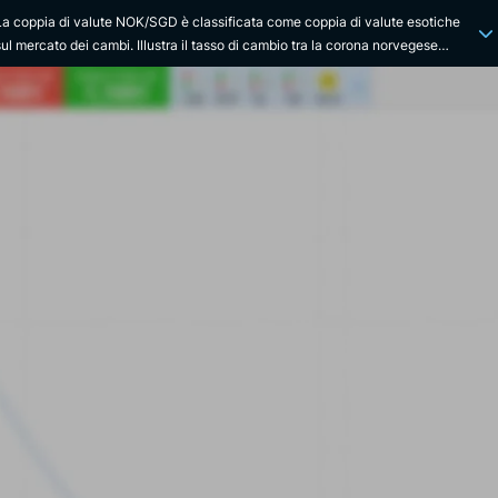
La coppia di valute NOK/SGD è classificata come coppia di valute esotiche
sul mercato dei cambi. Illustra il tasso di cambio tra la corona norvegese
(NOK), che funge da valuta base, e il dollaro di Singapore (SGD), che funge da
controvaluta. La Norvegia ha un'economia aperta e sviluppata, incentrata
principalmente sull'esportazione di petrolio e gas naturale. Singapore, invece,
è un importante hub finanziario e commerciale, non solo in Asia ma anche su
scala globale. Le fluttuazioni dei prezzi dell'energia e dei flussi finanziari
internazionali possono quindi avere un impatto significativo sul tasso di
mbio NOK/SGD. Anche se geograficamente distanti, le due economie
condividono l'interesse per la stabilità e l'apertura internazionale, le loro
divergenze in termini di risorse naturali e di focalizzazione industriale creano
inamiche uniche per questa coppia di valute. Eventi storici importanti, come
la crisi finanziaria del 2008 e gli shock petroliferi, hanno generato notevoli
picchi di volatilità per questa coppia. La corona norvegese è stata creata nel
1875 per sostituire lo speciedaler norvegese ed è amministrata dalla Norges
Bank. D'altro canto, il dollaro di Singapore, creato nel 1967, ha sostituito il
dollaro malese ed è amministrato dalla Monetary Authority of Singapore
(MAS). Infine, è bene sapere che la corona norvegese viene spesso chiamata
"Krona" nel linguaggio quotidiano, mentre il dollaro di Singapore non ha un
soprannome particolarmente diffuso.