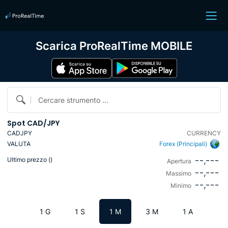
Scarica ProRealTime MOBILE
Cercare strumento ...
Spot CAD/JPY
CADJPY
CURRENCY
VALUTA
Forex (Principali)
--,---
Ultimo prezzo (
)
Apertura
--,---
Massimo
--,---
Minimo
1 G
1 S
1 M
3 M
1 A