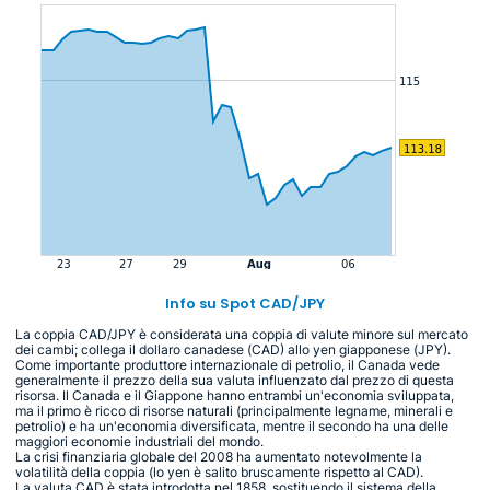
Info su Spot CAD/JPY
La coppia CAD/JPY è considerata una coppia di valute minore sul mercato
dei cambi; collega il dollaro canadese (CAD) allo yen giapponese (JPY).
Come importante produttore internazionale di petrolio, il Canada vede
generalmente il prezzo della sua valuta influenzato dal prezzo di questa
risorsa. Il Canada e il Giappone hanno entrambi un'economia sviluppata,
ma il primo è ricco di risorse naturali (principalmente legname, minerali e
petrolio) e ha un'economia diversificata, mentre il secondo ha una delle
maggiori economie industriali del mondo.
La crisi finanziaria globale del 2008 ha aumentato notevolmente la
volatilità della coppia (lo yen è salito bruscamente rispetto al CAD).
La valuta CAD è stata introdotta nel 1858, sostituendo il sistema della