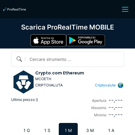
Scarica ProRealTime MOBILE
Cercare strumento ...
Crypto.com Ethereum
MCOETH
CRIPTOVALUTA
Criptovalute
--,---
Ultimo prezzo (
)
Apertura
--,---
Massimo
--,---
Minimo
1 G
1 S
1 M
3 M
1 A