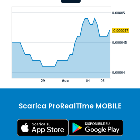
Scarica ProRealTime MOBILE