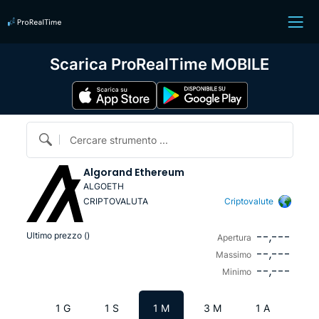
Scarica ProRealTime MOBILE
Cercare strumento ...
Algorand Ethereum
ALGOETH
CRIPTOVALUTA
Criptovalute
--,---
Ultimo prezzo (
)
Apertura
--,---
Massimo
--,---
Minimo
1 G
1 S
1 M
3 M
1 A