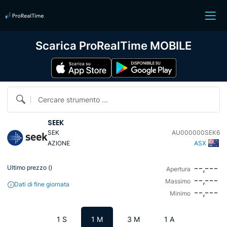
Scarica ProRealTime MOBILE
Cercare strumento ...
SEEK
SEK
AU000000SEK6
AZIONE
ASX
--,---
Ultimo prezzo (
)
Apertura
--,---
Massimo
Dati di fine giornata
--,---
Minimo
1 S
1 M
3 M
1 A