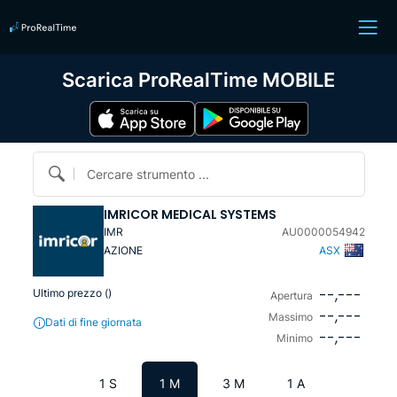
Scarica ProRealTime MOBILE
Cercare strumento ...
IMRICOR MEDICAL SYSTEMS
IMR
AU0000054942
AZIONE
ASX
--,---
Ultimo prezzo (
)
Apertura
--,---
Massimo
Dati di fine giornata
--,---
Minimo
1 S
1 M
3 M
1 A