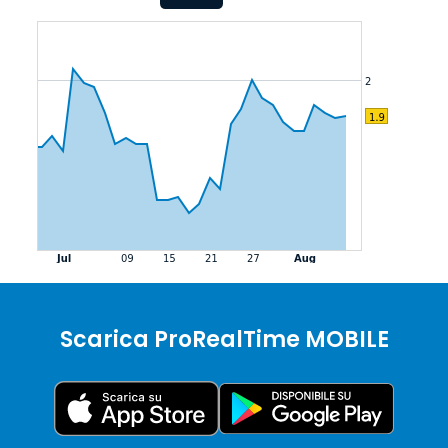
Scarica ProRealTime MOBILE