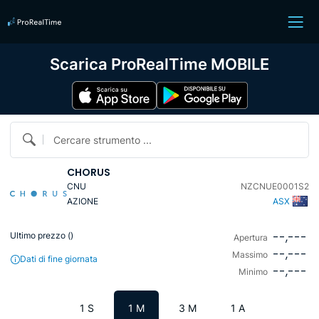
Scarica ProRealTime MOBILE
Cercare strumento ...
CHORUS
CNU
NZCNUE0001S2
AZIONE
ASX
--,---
Ultimo prezzo (
)
Apertura
--,---
Massimo
Dati di fine giornata
--,---
Minimo
1 S
1 M
3 M
1 A