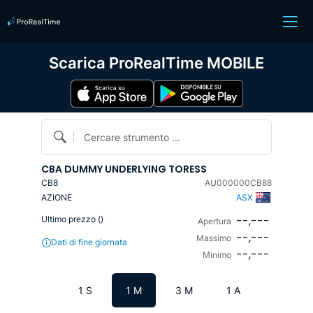
Scarica ProRealTime MOBILE
Cercare strumento ...
CBA DUMMY UNDERLYING TORESS
CB8
AU000000CB88
AZIONE
ASX
--,---
Ultimo prezzo (
)
Apertura
--,---
Massimo
Dati di fine giornata
--,---
Minimo
1 S
1 M
3 M
1 A