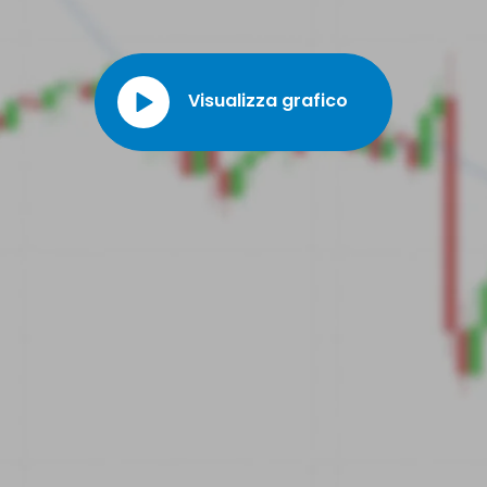
Visualizza grafico