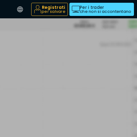
Registrati
Per i trader
per salvare
che non si accontentano