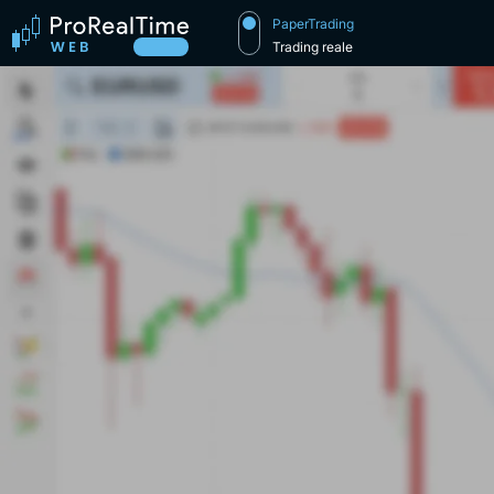
PaperTrading
Trading reale