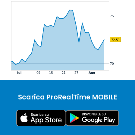
Scarica ProRealTime MOBILE