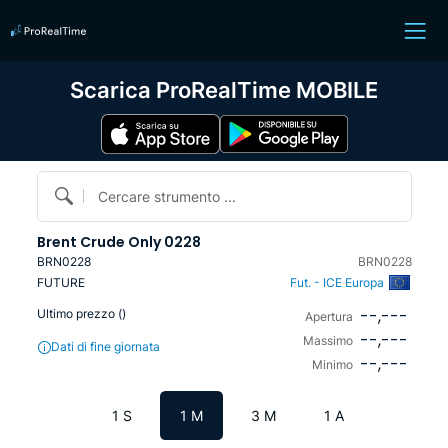
Scarica ProRealTime MOBILE
Cercare strumento ...
Brent Crude Only 0228
BRN0228
BRN0228
FUTURE
Fut. - ICE Europa
--,---
Ultimo prezzo (
)
Apertura
--,---
Massimo
Dati di fine giornata
--,---
Minimo
1 S
1 M
3 M
1 A