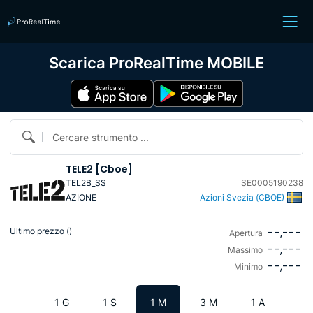
Scarica ProRealTime MOBILE
Cercare strumento ...
TELE2 [Cboe]
TEL2B_SS
SE0005190238
AZIONE
Azioni Svezia (CBOE)
--,---
Ultimo prezzo (
)
Apertura
--,---
Massimo
--,---
Minimo
1 G
1 S
1 M
3 M
1 A