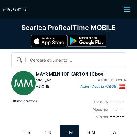
Scarica ProRealTime MOBILE
Cercare strumento ...
MAYR MELNHOF KARTON [Cboe]
MMK_AV
AT0000938204
AZIONE
Azioni Austria (CBOE)
--,---
Ultimo prezzo (
)
Apertura
--,---
Massimo
--,---
Minimo
1 G
1 S
1 M
3 M
1 A