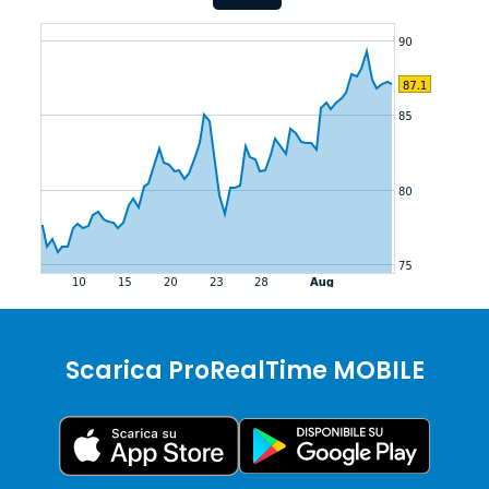
Scarica ProRealTime MOBILE