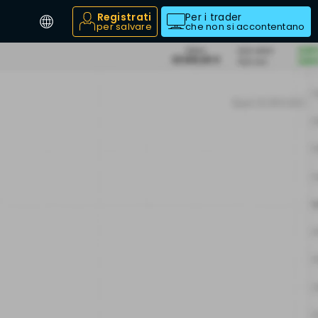
Registrati
Per i trader
per salvare
che non si accontentano