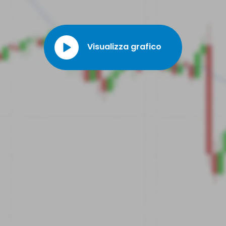
proprie operazioni finanziarie. Mira a garantire trasparenza e
responsabilità, sostenendo al contempo le comunità locali attraverso
vari programmi di finanza sociale.
Visualizza grafico