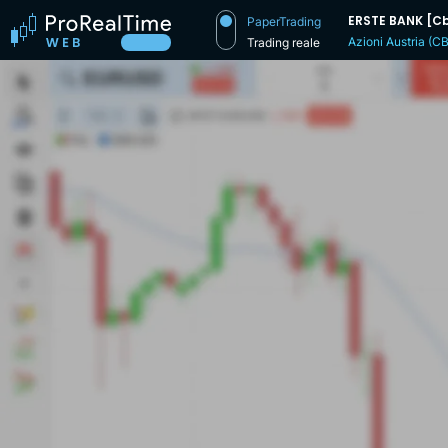
ERSTE BANK [C
PaperTrading
Azioni Austria (C
Trading reale