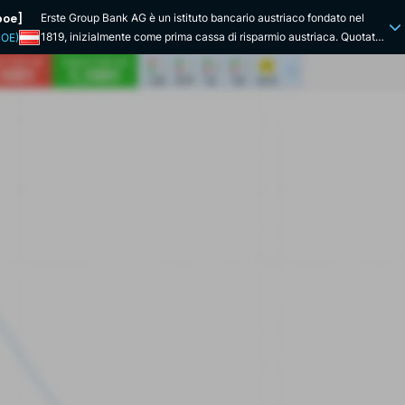
boe]
Erste Group Bank AG è un istituto bancario austriaco fondato nel
1819, inizialmente come prima cassa di risparmio austriaca. Quotata
BOE)
alla Borsa di Vienna con il simbolo EBS, è uno dei principali fornitori di
servizi finanziari nell'Europa centrale e orientale. Con sede a Vienna,
Erste Group opera in sette Paesi della regione, tra cui Austria,
Repubblica Ceca, Slovacchia, Ungheria, Croazia, Serbia e Romania.
L'offerta di servizi del Gruppo Erste si articola nei segmenti del retail
banking, del corporate banking e del wealth management, offrendo
soluzioni di credito, risparmio, assicurazione e investimento. Il
Gruppo è impegnato a promuovere la salute finanziaria e l'inclusione
bancaria, in particolare attraverso iniziative sociali volte ad ampliare
l'accesso ai servizi finanziari nelle comunità più vulnerabili.
Concentrandosi sui singoli e sulle piccole imprese, il gruppo assicura
una vicinanza ai propri clienti in tutta la regione. Dagli anni 2000, il
Gruppo Erste si è distinto per una strategia di espansione nell'Europa
orientale, acquisendo quote di maggioranza in diversi istituti bancari
locali. Questa rete diversificata di filiali e sussidiarie ha permesso al
gruppo di rafforzare la propria influenza nei mercati emergenti della
regione, mantenendo al contempo una forte presenza nel mercato
nazionale austriaco. L'azienda pone la sostenibilità al centro delle
proprie attività, integrando pratiche etiche e responsabili nelle