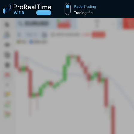
PaperTrading
Trading réel