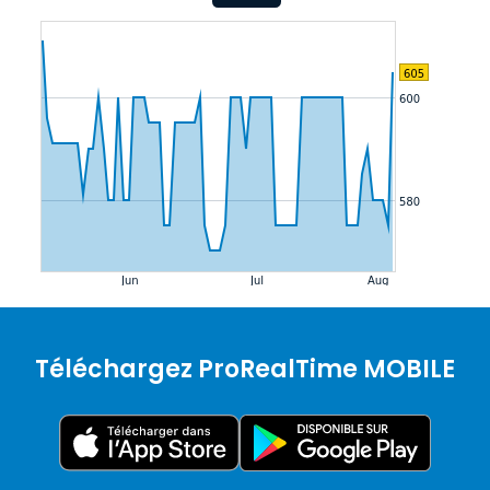
Téléchargez ProRealTime MOBILE