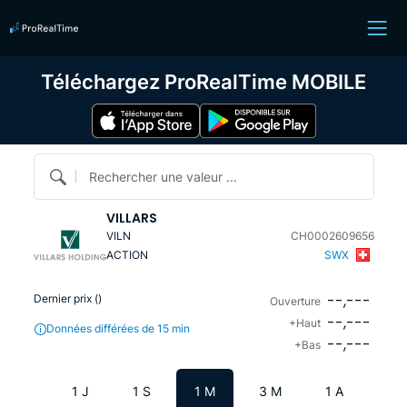
Téléchargez ProRealTime MOBILE
Rechercher une valeur ...
VILLARS
VILN
CH0002609656
ACTION
SWX
--,---
Dernier prix (
)
Ouverture
--,---
+Haut
Données différées de 15 min
--,---
+Bas
1 J
1 S
1 M
3 M
1 A