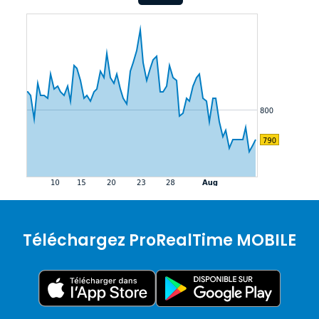
Téléchargez ProRealTime MOBILE