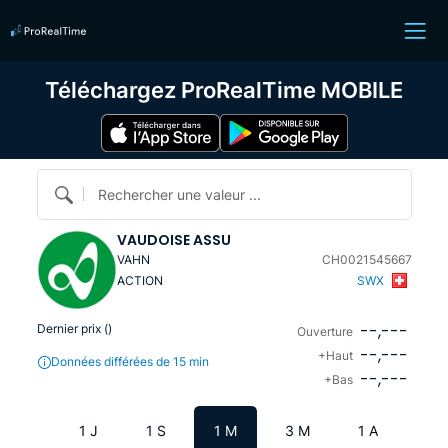
Téléchargez ProRealTime MOBILE
Rechercher une valeur ...
VAUDOISE ASSU
VAHN
CH0021545667
ACTION
SWX
--,---
Dernier prix (
)
Ouverture
--,---
+Haut
Données différées de 15 min
--,---
+Bas
1 J
1 S
1 M
3 M
1 A