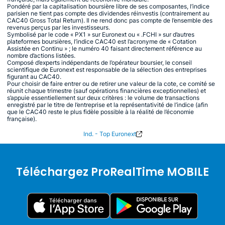
Pondéré par la capitalisation boursière libre de ses composantes, l’indice
parisien ne tient pas compte des dividendes réinvestis (contrairement au
CAC40 Gross Total Return). Il ne rend donc pas compte de l’ensemble des
revenus perçus par les investisseurs.
Symbolisé par le code « PX1 » sur Euronext ou « .FCHI » sur d’autres
plateformes boursières, l’indice CAC40 est l’acronyme de « Cotation
Assistée en Continu » ; le numéro 40 faisant directement référence au
nombre d’actions listées.
Composé d’experts indépendants de l’opérateur boursier, le conseil
scientifique de Euronext est responsable de la sélection des entreprises
figurant au CAC40.
Pour choisir de faire entrer ou de retirer une valeur de la cote, ce comité se
réunit chaque trimestre (sauf opérations financières exceptionnelles) et
s’appuie essentiellement sur deux critères : le volume de transactions
enregistré par le titre de l’entreprise et la représentativité de l’indice (afin
que le CAC40 reste le plus fidèle possible à la réalité de l’économie
française).
Ind. - Top Euronext
Téléchargez ProRealTime MOBILE