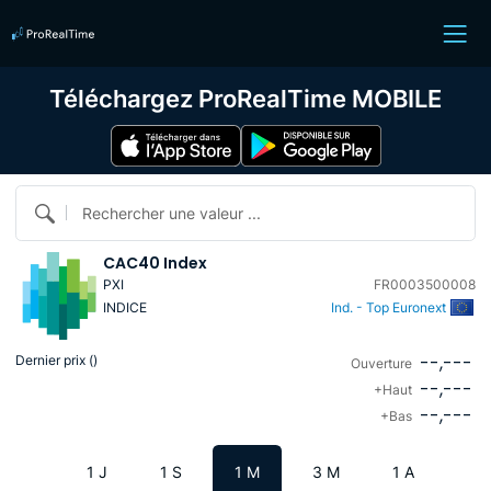
Téléchargez ProRealTime MOBILE
Rechercher une valeur ...
CAC40 Index
PXI
FR0003500008
INDICE
Ind. - Top Euronext
--,---
Dernier prix (
)
Ouverture
--,---
+Haut
--,---
+Bas
1 J
1 S
1 M
3 M
1 A