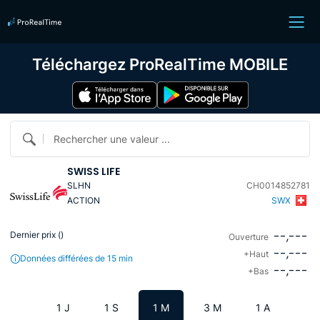
Téléchargez ProRealTime MOBILE
Rechercher une valeur ...
SWISS LIFE
SLHN
CH0014852781
ACTION
SWX
--,---
Dernier prix (
)
Ouverture
--,---
+Haut
Données différées de 15 min
--,---
+Bas
1 J
1 S
1 M
3 M
1 A