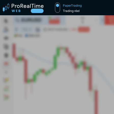
PaperTrading
Trading réel