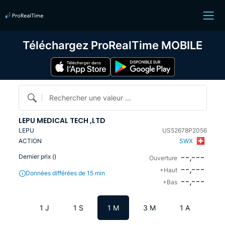
Téléchargez ProRealTime MOBILE
Rechercher une valeur ...
LEPU MEDICAL TECH ,LTD
LEPU
US52678P2056
ACTION
SWX
--,---
Dernier prix (
)
Ouverture
--,---
+Haut
Données différées de 15 min
--,---
+Bas
1 J
1 S
1 M
3 M
1 A