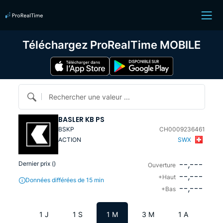
Téléchargez ProRealTime MOBILE
Rechercher une valeur ...
BASLER KB PS
BSKP
CH0009236461
ACTION
SWX
--,---
Dernier prix (
)
Ouverture
--,---
+Haut
Données différées de 15 min
--,---
+Bas
1 J
1 S
1 M
3 M
1 A