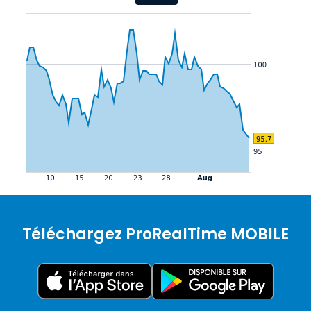
Téléchargez ProRealTime MOBILE