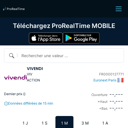
Téléchargez ProRealTime MOBILE
Rechercher une valeur ...
VIVENDI
VIV
FR0000127771
ACTION
Euronext Paris
--,---
Dernier prix (
)
Ouverture
--,---
+Haut
Données différées de 15 min
--,---
+Bas
1 J
1 S
1 M
3 M
1 A