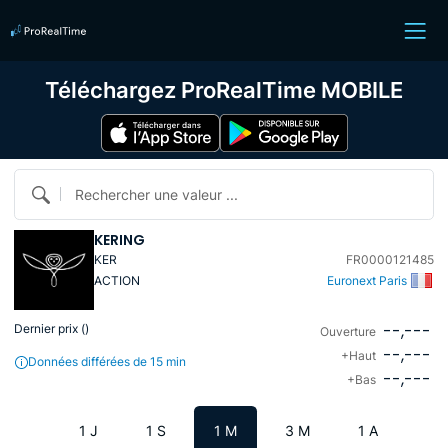
Téléchargez ProRealTime MOBILE
Rechercher une valeur ...
KERING
KER
FR0000121485
ACTION
Euronext Paris
--,---
Dernier prix (
)
Ouverture
--,---
+Haut
Données différées de 15 min
--,---
+Bas
1 J
1 S
1 M
3 M
1 A