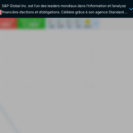
S&P Global Inc. est l’un des leaders mondiaux dans l’information et l’analyse
financière d’actions et d’obligations. Célèbre grâce à son agence Standard &
Poor's, le groupe américain est coté au New York Stock Exchange.
L’entreprise est renommée pour ses outils d’évaluation et d’analyse de
l’information économique. Sa mission est d’aider les décideurs à prendre les
bonnes décisions en ayant accès à des données fiables et claires. Analyse
de la data, conseil, solutions technologiques… Sont parmi les principaux
services proposés par S&P Global. S&P Global est créée en 1917. Elle
s’appelle alors The McGraw-Hill Publishing Company, du nom de ses deux
fondateurs. À ses débuts, la société est une maison d’édition américaine
spécialisée dans la publication de contenus scolaires. C’est une collection de
livres d'exercices (la série Schaum's Outline) qui propulse l’éditeur sur le
devant de la scène dans les années 1930. Vingt ans plus tard, l’entreprise se
lance dans une politique de publication de masse à l’échelle mondiale. À
partir des années 2000, la société s’oriente progressivement sur l’analyse
financière. En 2012, elle se retire du marché de l'édition scolaire, en se
séparant de sa division éducation (McGraw-Hill Education est d’ailleurs
toujours en activité). L’année suivante, le virage est confirmé : l’entreprise
s’appelle désormais McGraw Hill Financial. En 2016, elle change à nouveau
de nom pour devenir officiellement S&P Global. S&P Global est l’exemple
même de l’entreprise qui a su réorienter ses activités efficacement et au bon