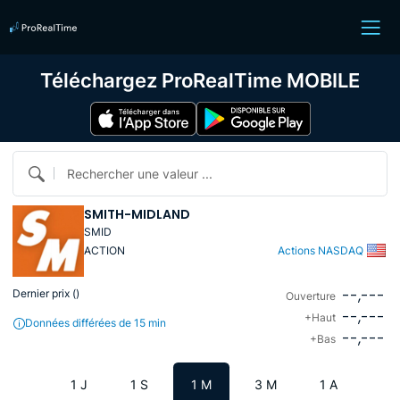
Téléchargez ProRealTime MOBILE
Rechercher une valeur ...
SMITH-MIDLAND
SMID
ACTION
Actions NASDAQ
--,---
Dernier prix (
)
Ouverture
--,---
+Haut
Données différées de 15 min
--,---
+Bas
1 J
1 S
1 M
3 M
1 A