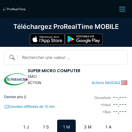
Téléchargez ProRealTime MOBILE
Rechercher une valeur ...
SUPER MICRO COMPUTER
SMCI
ACTION
Actions NASDAQ
--,---
Dernier prix (
)
Ouverture
--,---
+Haut
Données différées de 15 min
--,---
+Bas
1 J
1 S
1 M
3 M
1 A